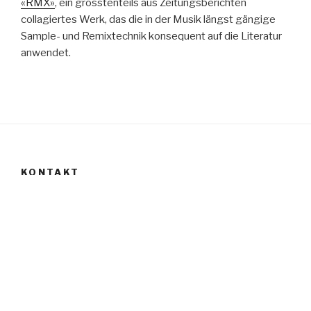
«RMX»
, ein grösstenteils aus Zeitungsberichten
collagiertes Werk, das die in der Musik längst gängige
Sample- und Remixtechnik konsequent auf die Literatur
anwendet.
KONTAKT
Jürgen Schneider
Zonser Str. 12
D-40223 Düsseldorf
Email
jschneider_berlin@web.de